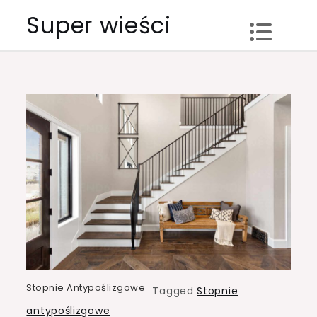
Skip
Super wieści
to
content
Stopnie Antypoślizgowe
Tagged
Stopnie
antypoślizgowe