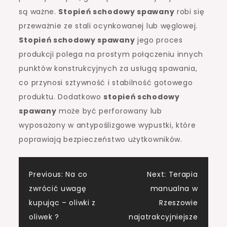
są ważne.
Stopień schodowy spawany
robi się
przeważnie ze stali ocynkowanej lub węglowej.
Stopień schodowy spawany
jego proces
produkcji polega na prostym połączeniu innych
punktów konstrukcyjnych za usługą spawania,
co przynosi sztywność i stabilność gotowego
produktu. Dodatkowo
stopień schodowy
spawany
może być perforowany lub
wyposażony w antypoślizgowe wypustki, które
poprawiają bezpieczeństwo użytkowników.
Nawigacja
Previous:
Na co
Next:
Terapia
zwrócić uwagę
manualna w
wpisu
kupując – oliwki z
Rzeszowie
oliwek ?
najatrakcyjniejsze