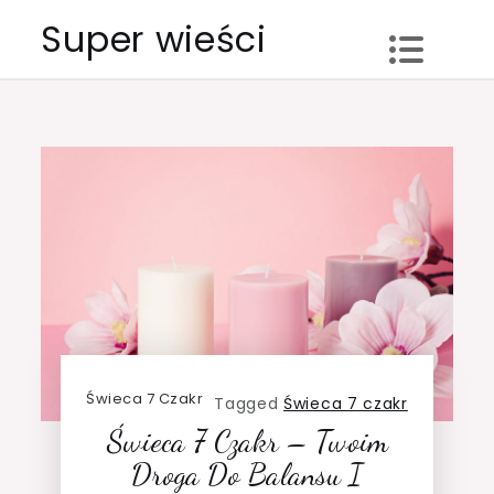
Skip
Super wieści
to
content
Świeca 7 Czakr
Tagged
Świeca 7 czakr
Świeca 7 Czakr – Twoim
Droga Do Balansu I